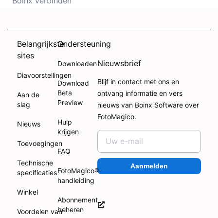
Boinx verbinden
Belangrijkste
Ondersteuning
sites
Nieuwsbrief
Downloaden
Diavoorstellingen
Blijf in contact met ons en
Download
Beta
ontvang informatie en vers
Aan de
Preview
slag
nieuws van Boinx Software over
FotoMagico.
Hulp
Nieuws
krijgen
Toevoegingen
FAQ
Technische
Aanmelden
FotoMagico®-
specificaties
handleiding
Winkel
Abonnement
beheren
Voordelen van