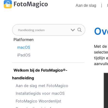
Aan de slag
Ov
Platformen
Met de 
macOS
selecte
iPadOS
tijdlij
aanvull
Welkom bij de FotoMagico®-
handleiding
Aan de slag met FotoMagico
Installatiegids voor macOS
FotoMagico Woordenlijst