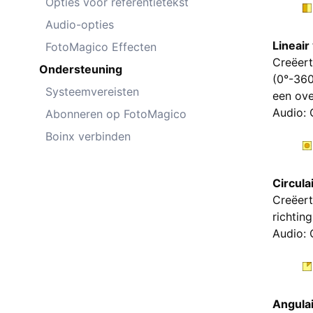
Opties voor referentietekst
Audio-opties
Lineair
FotoMagico Effecten
Creëert
Ondersteuning
(0°-360
Systeemvereisten
een ove
Audio: 
Abonneren op FotoMagico
Boinx verbinden
Circula
Creëert
richting
Audio: 
Angula