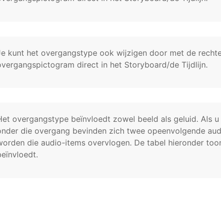
Je kunt het overgangstype ook wijzigen door met de recht
overgangspictogram direct in het Storyboard/de Tijdlijn.
Het overgangstype beïnvloedt zowel beeld als geluid. Als u
onder die overgang bevinden zich twee opeenvolgende audio-
worden die audio-items overvlogen. De tabel hieronder too
beïnvloedt.