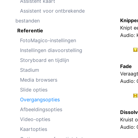
Assistent kaart
Assistent voor ontbrekende
Knippe
bestanden
Knipt e
Referentie
Audio: 
FotoMagico-instellingen
Instellingen diavoorstelling
Storyboard en tijdlijn
Fade
Stadium
Veraagt
Media browsers
Audio: 
Slide opties
Overgangsopties
Afbeeldingsopties
Dissol
Video-opties
Kruist 
Audio: 
Kaartopties