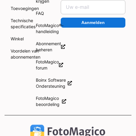
krijgen
Toevoegingen
FAQ
Technische
Aanmelden
FotoMagico®-
specificaties
handleiding
Winkel
Abonnement
beheren
Voordelen van
abonnementen
FotoMagico
forum
Boinx Software
Ondersteuning
FotoMagico
beoordeling