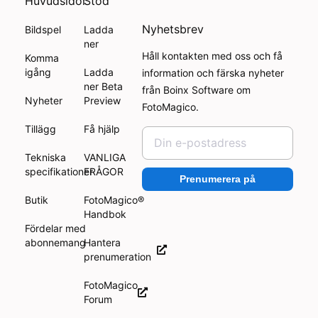
Huvudsidor
Stöd
Nyhetsbrev
Bildspel
Ladda
ner
Håll kontakten med oss och få
Komma
igång
Ladda
information och färska nyheter
ner Beta
från Boinx Software om
Nyheter
Preview
FotoMagico.
Tillägg
Få hjälp
Tekniska
VANLIGA
specifikationer
FRÅGOR
Prenumerera på
Butik
FotoMagico®
Handbok
Fördelar med
abonnemang
Hantera
prenumeration
FotoMagico
Forum