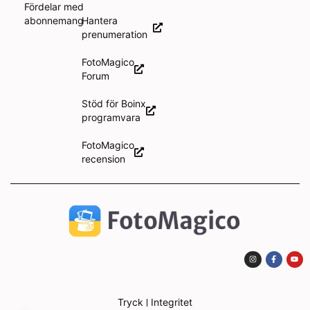
Fördelar med
abonnemang
Hantera
prenumeration
FotoMagico
Forum
Stöd för Boinx
programvara
FotoMagico
recension
Tryck
Integritet