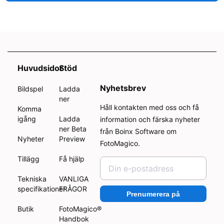
Huvudsidor
Stöd
Nyhetsbrev
Bildspel
Ladda
ner
Håll kontakten med oss och få
Komma
igång
Ladda
information och färska nyheter
ner Beta
från Boinx Software om
Nyheter
Preview
FotoMagico.
Tillägg
Få hjälp
Tekniska
VANLIGA
specifikationer
FRÅGOR
Prenumerera på
Butik
FotoMagico®
Handbok