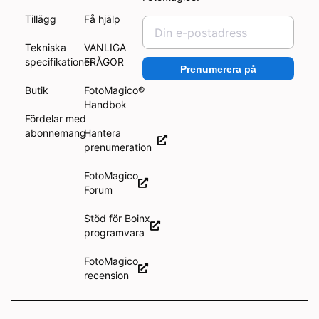
Tillägg
Få hjälp
Tekniska
VANLIGA
specifikationer
FRÅGOR
Prenumerera på
Butik
FotoMagico®
Handbok
Fördelar med
abonnemang
Hantera
prenumeration
FotoMagico
Forum
Stöd för Boinx
programvara
FotoMagico
recension