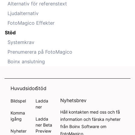
Alternativ för referenstext
Ljudalternativ
FotoMagico Effekter
Stöd
Systemkrav
Prenumerera på FotoMagico
Boinx anslutning
Huvudsidor
Stöd
Nyhetsbrev
Bildspel
Ladda
ner
Håll kontakten med oss och få
Komma
igång
Ladda
information och färska nyheter
ner Beta
från Boinx Software om
Nyheter
Preview
FotoMagico.