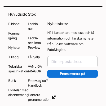
Huvudsidor
Stöd
Nyhetsbrev
Bildspel
Ladda
ner
Håll kontakten med oss och få
Komma
igång
Ladda
information och färska nyheter
ner Beta
från Boinx Software om
Nyheter
Preview
FotoMagico.
Tillägg
Få hjälp
Tekniska
VANLIGA
specifikationer
FRÅGOR
Prenumerera på
Butik
FotoMagico®
Handbok
Fördelar med
abonnemang
Hantera
prenumeration