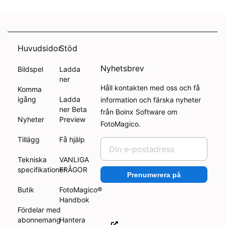
Huvudsidor
Stöd
Nyhetsbrev
Bildspel
Ladda
ner
Håll kontakten med oss och få
Komma
igång
Ladda
information och färska nyheter
ner Beta
från Boinx Software om
Nyheter
Preview
FotoMagico.
Tillägg
Få hjälp
Tekniska
VANLIGA
specifikationer
FRÅGOR
Prenumerera på
Butik
FotoMagico®
Handbok
Fördelar med
abonnemang
Hantera