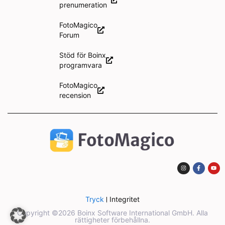
prenumeration
FotoMagico
Forum
Stöd för Boinx
programvara
FotoMagico
recension
Tryck
Integritet
Copyright ©2026 Boinx Software International GmbH. Alla
rättigheter förbehållna.