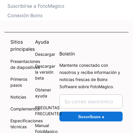
Suscribirse a FotoMagico
Conexión Boinx
Sitios
Ayuda
principales
Boletín
Descargar
Presentaciones
Mantente conectado con
Descargar
de diapositivas
la versión
nosotros y recibe información y
beta
Primeros
noticias frescas de Boinx
pasos
Software sobre FotoMagico.
Obtener
ayuda
Noticias
PREGUNTAS
Complementos
FRECUENTES
Suscríbase a
Especificaciones
Manual
técnicas
FotoMagico