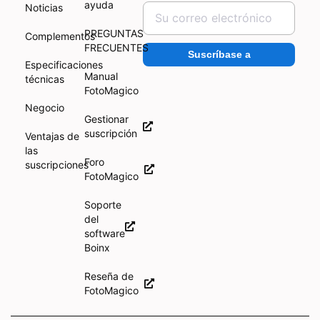
ayuda
Noticias
PREGUNTAS
Complementos
FRECUENTES
Suscríbase a
Especificaciones
Manual
técnicas
FotoMagico
Negocio
Gestionar
suscripción
Ventajas de
las
Foro
suscripciones
FotoMagico
Soporte
del
software
Boinx
Reseña de
FotoMagico