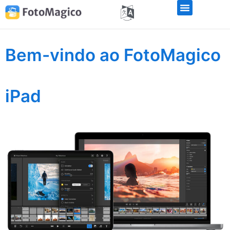
Bem-vindo ao FotoMagico
iPad