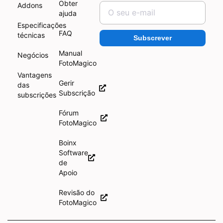
Obter
Addons
ajuda
Especificações
FAQ
técnicas
Subscrever
Manual
Negócios
FotoMagico
Vantagens
Gerir
das
Subscrição
subscrições
Fórum
FotoMagico
Boinx
Software
de
Apoio
Revisão do
FotoMagico