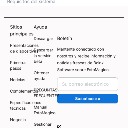
Requisitos del sistema
Sitios
Ayuda
principales
Boletín
Descargar
Presentaciones
Mantente conectado con
Descargar
de diapositivas
la versión
nosotros y recibe información y
beta
Primeros
noticias frescas de Boinx
pasos
Software sobre FotoMagico.
Obtener
ayuda
Noticias
PREGUNTAS
Complementos
FRECUENTES
Suscríbase a
Especificaciones
Manual
técnicas
FotoMagico
Negocio
Gestionar