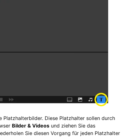
Platzhalterbilder. Diese Platzhalter sollen durch
owser
Bilder & Videos
und ziehen Sie das
ederholen Sie diesen Vorgang für jeden Platzhalter