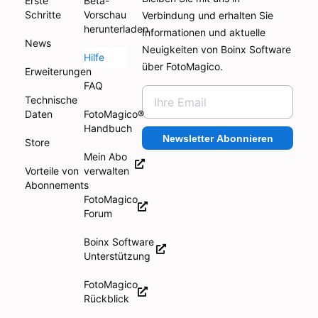
Erste
Beta-
Schritte
Vorschau
Verbindung und erhalten Sie
herunterladen
Informationen und aktuelle
News
Neuigkeiten von Boinx Software
Hilfe
über FotoMagico.
Erweiterungen
FAQ
Technische
Daten
FotoMagico®
Handbuch
Newsletter Abonnieren
Store
Mein Abo
Vorteile von
verwalten
Abonnements
FotoMagico
Forum
Boinx Software
Unterstützung
FotoMagico
Rückblick