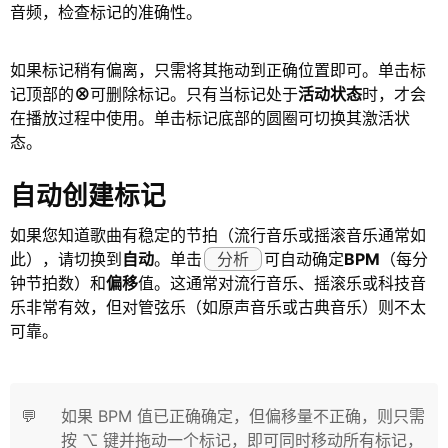
音频，检查标记的准确性。
如果标记稍有偏离，只需将其拖动到正确位置即可。单击标
记顶部的
⊗
可删除标记。只有当标记处于
活动状态
时，才会
在播放过程中使用。单击标记底部的圆圈可切换其激活状
态。
自动创建标记
如果您知道歌曲有稳定的节拍（流行音乐或摇滚音乐通常如
此），请切换到
自动
。单击
分析
可自动确定
BPM
（每分
钟节拍数）和
偏移
值。这通常对流行音乐、摇滚乐或科技音
乐非常有效，但对管弦乐（如原声音乐或古典音乐）则不太
可靠。
💬
如果 BPM 值已正确确定，但偏移量不正确，则只需
按 ⌥ 键并拖动一个标记，即可同时移动所有标记，