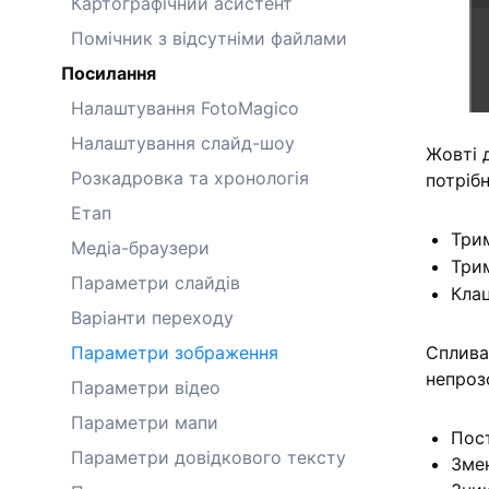
Картографічний асистент
Помічник з відсутніми файлами
Посилання
Налаштування FotoMagico
Налаштування слайд-шоу
Жовті 
Розкадровка та хронологія
потріб
Етап
Три
Медіа-браузери
Три
Параметри слайдів
Клац
Варіанти переходу
Сплива
Параметри зображення
непроз
Параметри відео
Параметри мапи
Пос
Параметри довідкового тексту
Зме