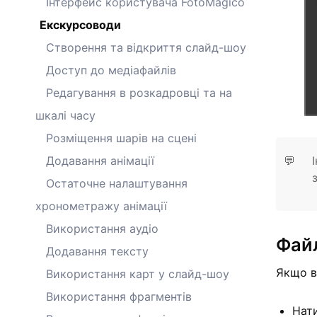
Інтерфейс користувача FotoMagico
Екскурсоводи
Створення та відкриття слайд-шоу
Доступ до медіафайлів
Редагування в розкадровці та на
шкалі часу
Розміщення шарів на сцені
Додавання анімації
💬
Остаточне налаштування
хронометражу анімації
Використання аудіо
Фай
Додавання тексту
Якщо в
Використання карт у слайд-шоу
Використання фрагментів
Нати