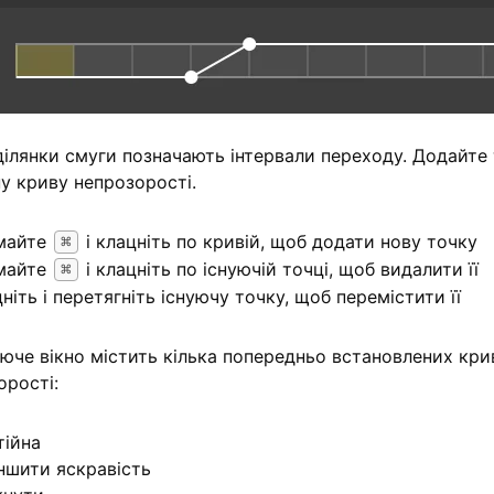
ділянки смуги позначають інтервали переходу. Додайте т
ну криву непрозорості.
майте
і клацніть по кривій, щоб додати нову точку
⌘
майте
і клацніть по існуючій точці, щоб видалити її
⌘
ніть і перетягніть існуючу точку, щоб перемістити її
юче вікно містить кілька попередньо встановлених кр
орості:
тійна
ншити яскравість