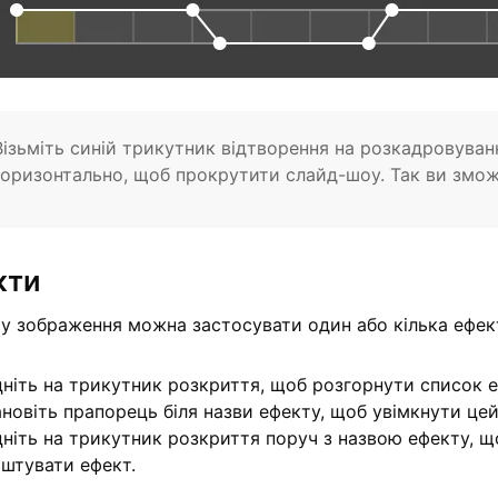
Візьміть синій трикутник відтворення на розкадровуванн
горизонтально, щоб прокрутити слайд-шоу. Так ви змож
кти
у зображення можна застосувати один або кілька ефект
ніть на трикутник розкриття, щоб розгорнути список е
новіть прапорець біля назви ефекту, щоб увімкнути цей
ніть на трикутник розкриття поруч з назвою ефекту, 
штувати ефект.