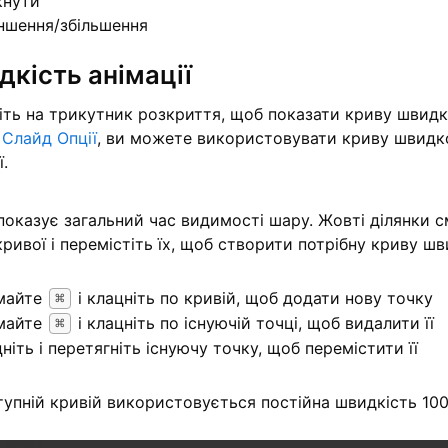
кнути
ншення/збільшення
кість анімації
іть на трикутник розкриття, щоб показати криву швидко
і
Слайд
Опції
, ви можете використовувати криву швидко
ї.
показує загальний час видимості шару. Жовті ділянки 
ривої і перемістіть їх, щоб створити потрібну криву шви
майте
і клацніть по кривій, щоб додати нову точку
⌘
майте
і клацніть по існуючій точці, щоб видалити її
⌘
ніть і перетягніть існуючу точку, щоб перемістити її
тупній кривій використовується постійна швидкість 10