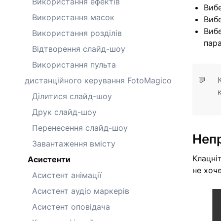
Використання ефектів
Виб
Використання масок
Виб
Виб
Використання розділів
пар
Відтворення слайд-шоу
Використання пульта
💬
дистанційного керування FotoMagico
Ділитися слайд-шоу
Друк слайд-шоу
Перенесення слайд-шоу
Неп
Завантаження вмісту
Клацні
Асистенти
не хоч
Асистент анімації
Асистент аудіо маркерів
Асистент оповідача