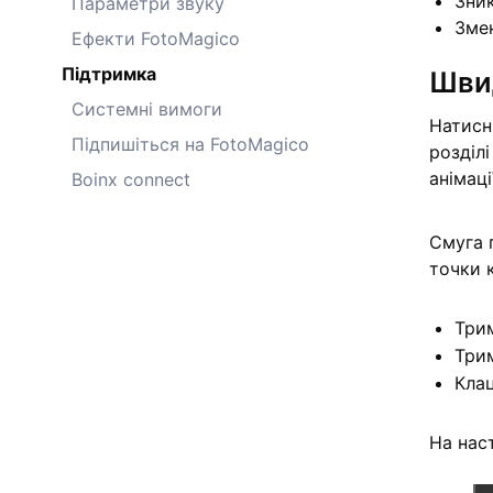
Зни
Параметри звуку
Зме
Ефекти FotoMagico
Підтримка
Швид
Системні вимоги
Натисн
Підпишіться на FotoMagico
розділ
анімаці
Boinx connect
Смуга 
точки к
Три
Три
Клац
На нас