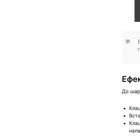
💬
Ефе
До шар
Клац
Вста
Клац
нала