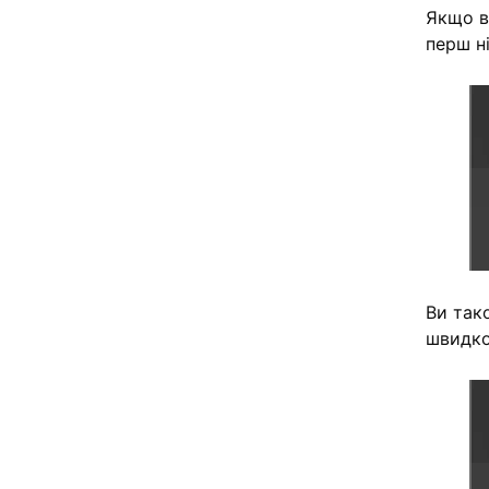
Якщо ви
перш н
Ви так
швидко