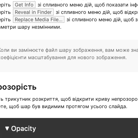
еріть
Get Info
зі спливного меню дій, щоб показати ін
еріть
Reveal in Finder
зі спливного меню дій, щоб відкри
еріть
Replace Media File…
зі спливного меню дій, щоб з
аметри шару незмінними.
Коли ви замінюєте файл шару зображення, вам може зн
коефіцієнти масштабування для нового зображення.
розорість
ть трикутник розкриття, щоб відкрити криву непрозоро
ете, щоб шар був видимим протягом усього слайда.