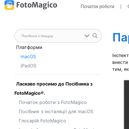
Початок роботи
Па
Платформи
Інспек
macOS
внести
iPadOS
тим, я
Ласкаво просимо до Посібника з
FotoMagico®.
Початок роботи з FotoMagico
Посібник з інсталяції для macOS
Глосарій FotoMagico