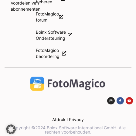
beheren
Voordelen van
abonnementen
FotoMagico
forum
Boinx Software
Ondersteuning
FotoMagico
beoordeling
Afdruk
Privacy
Copyright ©2024 Boinx Software International GmbH. Alle
rechten voorbehouden.