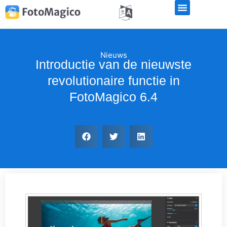
Nieuws
Introductie van de nieuwste
revolutionaire functie in
FotoMagico 6.4