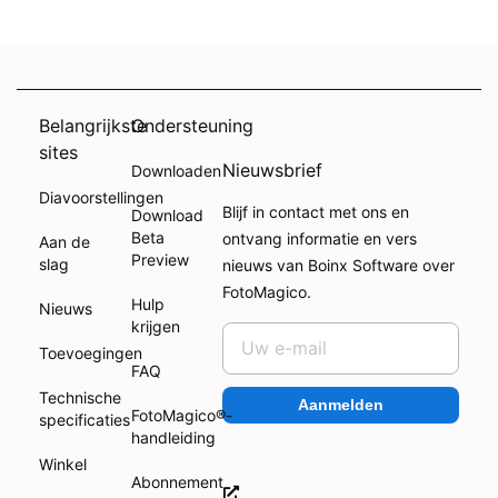
Belangrijkste
Ondersteuning
sites
Nieuwsbrief
Downloaden
Diavoorstellingen
Blijf in contact met ons en
Download
Beta
ontvang informatie en vers
Aan de
Preview
slag
nieuws van Boinx Software over
FotoMagico.
Hulp
Nieuws
krijgen
Toevoegingen
FAQ
Technische
Aanmelden
FotoMagico®-
specificaties
handleiding
Winkel
Abonnement