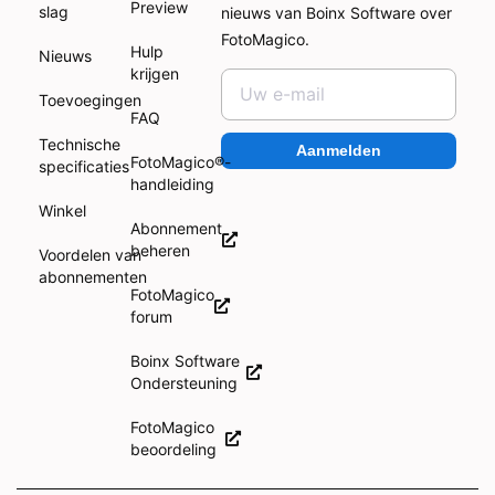
Preview
slag
nieuws van Boinx Software over
FotoMagico.
Hulp
Nieuws
krijgen
Toevoegingen
FAQ
Technische
Aanmelden
FotoMagico®-
specificaties
handleiding
Winkel
Abonnement
beheren
Voordelen van
abonnementen
FotoMagico
forum
Boinx Software
Ondersteuning
FotoMagico
beoordeling