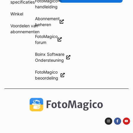
FotoMagico®-
specificaties
handleiding
Winkel
Abonnement
beheren
Voordelen van
abonnementen
FotoMagico
forum
Boinx Software
Ondersteuning
FotoMagico
beoordeling