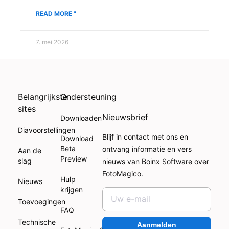
READ MORE "
7. mei 2026
Belangrijkste
Ondersteuning
sites
Nieuwsbrief
Downloaden
Diavoorstellingen
Blijf in contact met ons en
Download
Beta
ontvang informatie en vers
Aan de
Preview
slag
nieuws van Boinx Software over
FotoMagico.
Hulp
Nieuws
krijgen
Toevoegingen
FAQ
Technische
Aanmelden