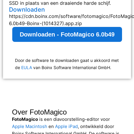
SSD in plaats van een draaiende harde schijf.
Downloaden
https://cdn.boinx.com/software/fotomagico/FotoMagi
6.0b49-Boinx-(1014327).app.zip
Downloaden - FotoMagico 6.0b49
Door de software te downloaden gaat u akkoord met
de
EULA
van Boinx Software International GmbH.
Over FotoMagico
FotoMagico
is een diavoorstelling-editor voor
Apple Macintosh
en
Apple iPad
, ontwikkeld door
Boinx Software International GmbH. De software is