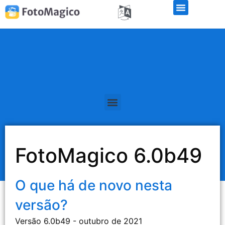
Teste de demonstração gratuito
FotoMagico 6.0b49
O que há de novo nesta
versão?
Versão 6.0b49 - outubro de 2021