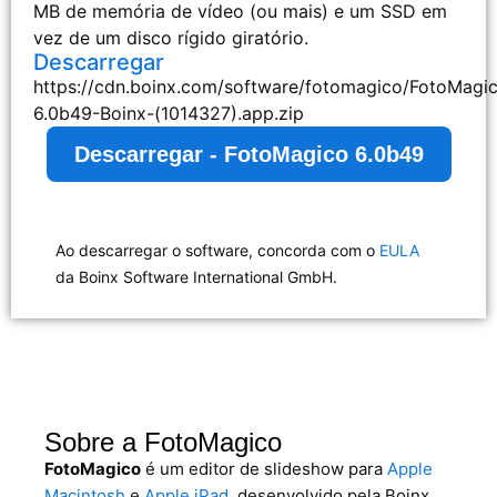
MB de memória de vídeo (ou mais) e um SSD em
vez de um disco rígido giratório.
Descarregar
https://cdn.boinx.com/software/fotomagico/FotoMagi
6.0b49-Boinx-(1014327).app.zip
Descarregar - FotoMagico 6.0b49
Ao descarregar o software, concorda com o
EULA
da Boinx Software International GmbH.
Sobre a FotoMagico
FotoMagico
é um editor de slideshow para
Apple
Macintosh
e
Apple iPad
, desenvolvido pela Boinx