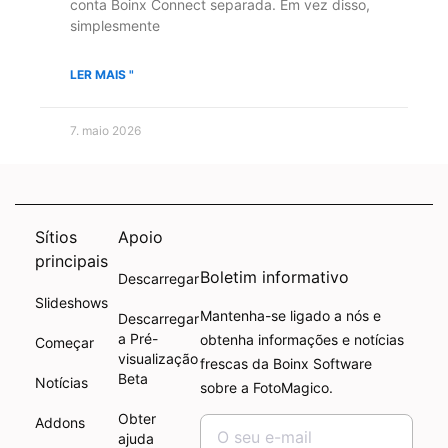
conta Boinx Connect separada. Em vez disso,
simplesmente
LER MAIS "
7. maio 2026
Sítios
Apoio
principais
Boletim informativo
Descarregar
Slideshows
Mantenha-se ligado a nós e
Descarregar
a Pré-
obtenha informações e notícias
Começar
visualização
frescas da Boinx Software
Beta
Notícias
sobre a FotoMagico.
Obter
Addons
ajuda