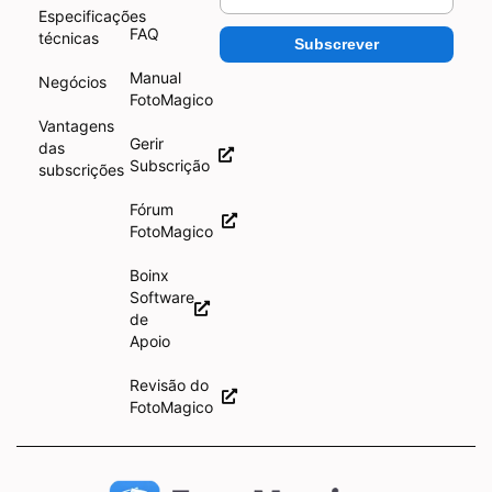
Especificações
FAQ
técnicas
Subscrever
Manual
Negócios
FotoMagico
Vantagens
Gerir
das
Subscrição
subscrições
Fórum
FotoMagico
Boinx
Software
de
Apoio
Revisão do
FotoMagico