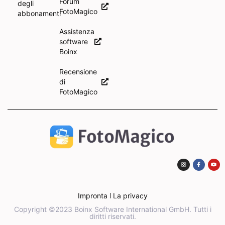
Forum
degli
FotoMagico
abbonamenti
Assistenza
software
Boinx
Recensione
di
FotoMagico
Impronta
La privacy
Copyright ©2023 Boinx Software International GmbH. Tutti i
diritti riservati.