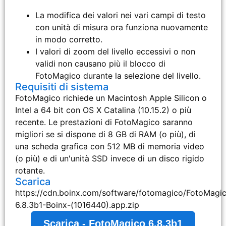
La modifica dei valori nei vari campi di testo
con unità di misura ora funziona nuovamente
in modo corretto.
I valori di zoom del livello eccessivi o non
validi non causano più il blocco di
FotoMagico durante la selezione del livello.
Requisiti di sistema
FotoMagico richiede un Macintosh Apple Silicon o
Intel a 64 bit con OS X Catalina (10.15.2) o più
recente. Le prestazioni di FotoMagico saranno
migliori se si dispone di 8 GB di RAM (o più), di
una scheda grafica con 512 MB di memoria video
(o più) e di un'unità SSD invece di un disco rigido
rotante.
Scarica
https://cdn.boinx.com/software/fotomagico/FotoMagi
6.8.3b1-Boinx-(1016440).app.zip
Scarica - FotoMagico 6.8.3b1