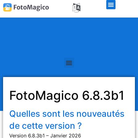
Libérations de la version bêta
FotoMagico 6.8.3b1
Quelles sont les nouveautés
de cette version ?
Version 6.8.3b1 – Janvier 2026