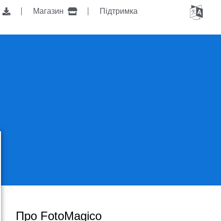
я
Магазин
Підтримка
Про FotoMagico