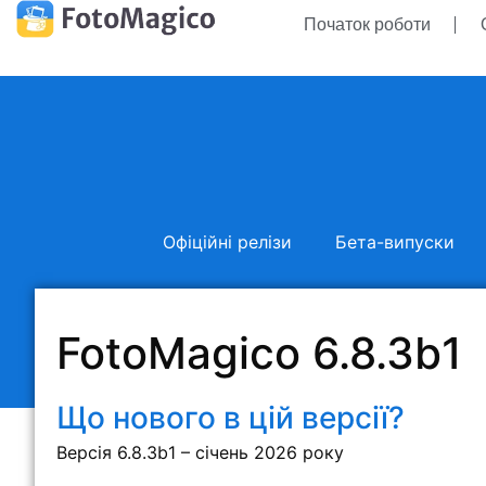
Початок роботи
Офіційні релізи
Бета-випуски
FotoMagico 6.8.3b1
Що нового в цій версії?
Версія 6.8.3b1 – січень 2026 року