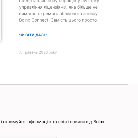
представляє нову спрощену систему
управління ліцензіями, яка більше не
вимагає окремого облікового запису
Boinx Connect. Замість цього просто
ЧИТАТИ ДАЛІ "
7. Травень 2026 року
і отримуйте інформацію та свіжі новини від Boinx