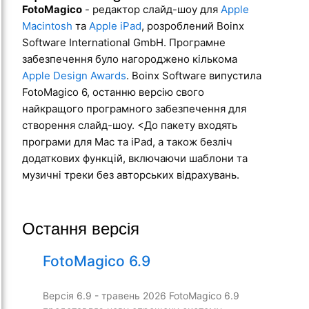
FotoMagico
- редактор слайд-шоу для
Apple
Macintosh
та
Apple iPad
, розроблений Boinx
Software International GmbH. Програмне
забезпечення було нагороджено кількома
Apple Design Awards
. Boinx Software випустила
FotoMagico 6, останню версію свого
найкращого програмного забезпечення для
створення слайд-шоу. <До пакету входять
програми для Mac та iPad, а також безліч
додаткових функцій, включаючи шаблони та
музичні треки без авторських відрахувань.
Остання версія
FotoMagico 6.9
Версія 6.9 - травень 2026 FotoMagico 6.9