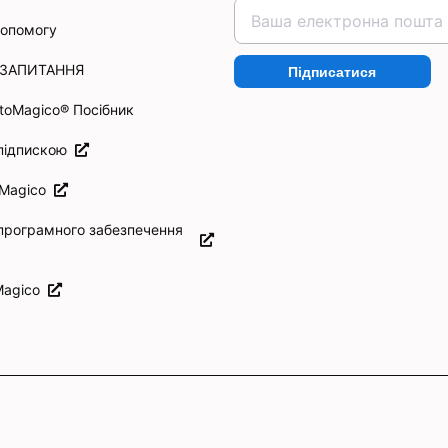
допомогу
 ЗАПИТАННЯ
Підписатися
otoMagico® Посібник
 підпискою
oMagico
програмного забезпечення
Magico