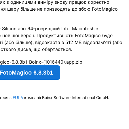
лях з одиницями виміру знову працює коректно.
ння шару більше не призводять до збою FotoMagico
Silicon або 64-розрядний Intel Macintosh з
о новішої версії. Продуктивність FotoMagico буде
 (або більше), відеокарта з 512 МБ відеопам'яті (або
рсткого диска, що обертається.
gico-6.8.3b1-Boinx-(1016440).app.zip
FotoMagico 6.8.3b1
теся з
EULA
компанії Boinx Software International GmbH.