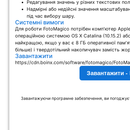
Редагування значень у різних текстових по
Надмірні або недійсні значення масштабува
під час вибору шару.
Системні вимоги
Для роботи FotoMagico потрібен комп'ютер Apple 
операційною системою OS X Catalina (10.15.2) аб
найкращою, якщо у вас є 8 ГБ оперативної пам'яті
більше) і твердотільний накопичувач замість жо
Завантажити
https://cdn.boinx.com/software/fotomagico/FotoMa
Завантажити - 
Завантажуючи програмне забезпечення, ви погоджує