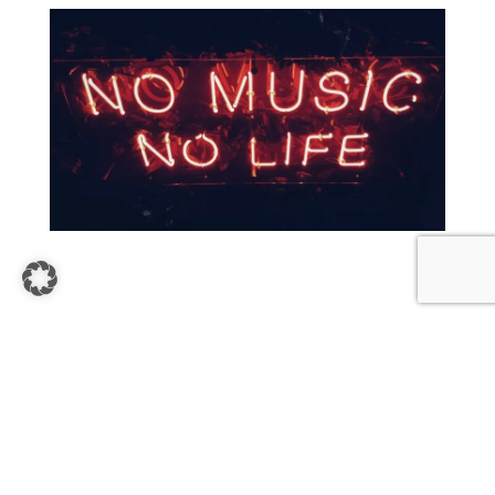
Skapa ett oförglömligt bildspel med
musik i 5 steg