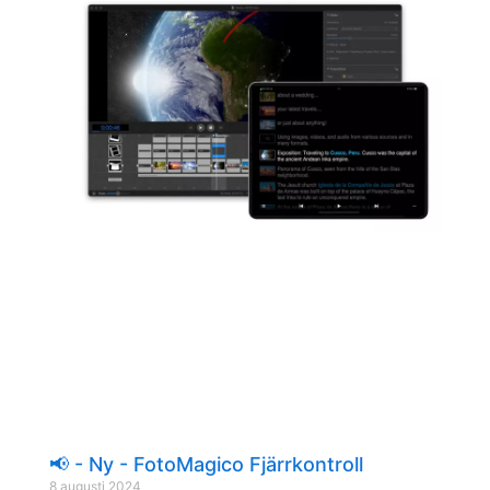
📢 - Ny - FotoMagico Fjärrkontroll
8 augusti 2024