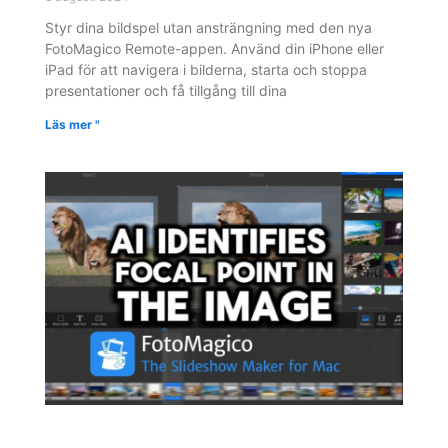
Styr dina bildspel utan ansträngning med den nya
FotoMagico Remote-appen. Använd din iPhone eller
iPad för att navigera i bilderna, starta och stoppa
presentationer och få tillgång till dina
Läs mer "