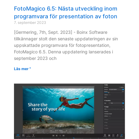
FotoMagico 6.5: Nästa utveckling inom
programvara för presentation av foton
7. september 2023
[Germering, 7th, Sept. 2023] - Boinx Software
tillkännager stolt den senaste uppdateringen av sin
uppskattade programvara för fotopresentation,
FotoMagico 6.5. Denna uppdatering lanserades i
september 2023 och
Läs mer "