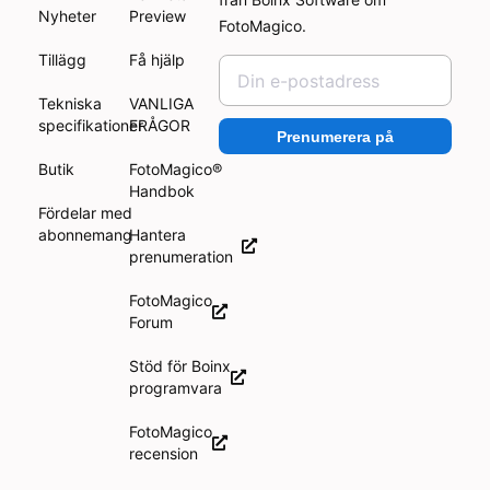
Nyheter
Preview
FotoMagico.
Tillägg
Få hjälp
Tekniska
VANLIGA
specifikationer
FRÅGOR
Prenumerera på
Butik
FotoMagico®
Handbok
Fördelar med
abonnemang
Hantera
prenumeration
FotoMagico
Forum
Stöd för Boinx
programvara
FotoMagico
recension