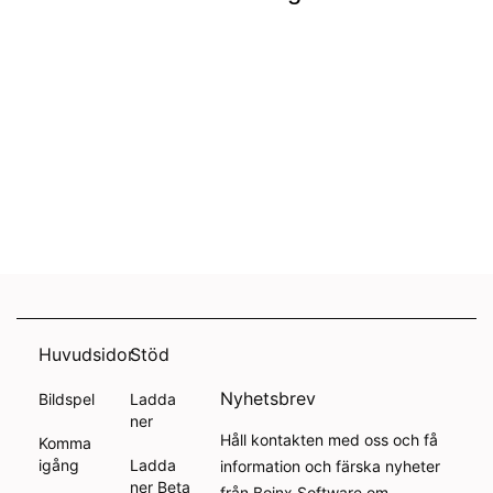
Huvudsidor
Stöd
Nyhetsbrev
Bildspel
Ladda
ner
Håll kontakten med oss och få
Komma
igång
Ladda
information och färska nyheter
ner Beta
från Boinx Software om