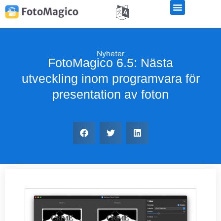
Nyheter
FotoMagico 6.5: Nästa
utveckling inom programvara för
presentation av foton