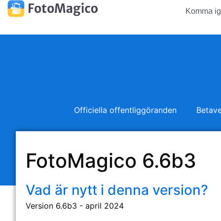
Komma ig
Officiella offentliggöranden
Betave
FotoMagico 6.6b3
Vad är nytt i denna version?
Version 6.6b3 - april 2024