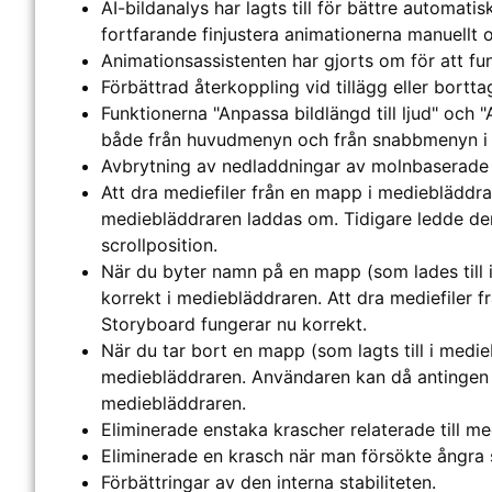
AI-bildanalys har lagts till för bättre automat
fortfarande finjustera animationerna manuellt o
Animationsassistenten har gjorts om för att f
Förbättrad återkoppling vid tillägg eller bortta
Funktionerna "Anpassa bildlängd till ljud" och "
både från huvudmenyn och från snabbmenyn i 
Avbrytning av nedladdningar av molnbaserade 
Att dra mediefiler från en mapp i mediebläddrare
mediebläddraren laddas om. Tidigare ledde den
scrollposition.
När du byter namn på en mapp (som lades till
korrekt i mediebläddraren. Att dra mediefiler 
Storyboard fungerar nu korrekt.
När du tar bort en mapp (som lagts till i med
mediebläddraren. Användaren kan då antingen f
mediebläddraren.
Eliminerade enstaka krascher relaterade till m
Eliminerade en krasch när man försökte ångra s
Förbättringar av den interna stabiliteten.