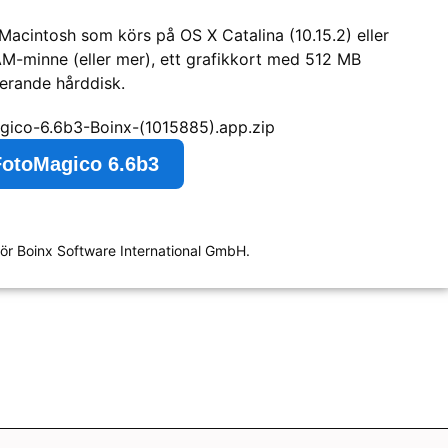
 Macintosh som körs på OS X Catalina (10.15.2) eller
M-minne (eller mer), ett grafikkort med 512 MB
terande hårddisk.
gico-6.6b3-Boinx-(1015885).app.zip
FotoMagico 6.6b3
ör Boinx Software International GmbH.