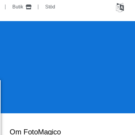
Butik
Stöd
Om FotoMagico