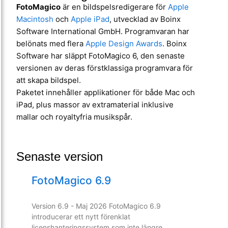
FotoMagico
är en bildspelsredigerare för
Apple
Macintosh
och
Apple iPad
, utvecklad av Boinx
Software International GmbH. Programvaran har
belönats med flera
Apple Design Awards
. Boinx
Software har släppt FotoMagico 6, den senaste
versionen av deras förstklassiga programvara för
att skapa bildspel.
Paketet innehåller applikationer för både Mac och
iPad, plus massor av extramaterial inklusive
mallar och royaltyfria musikspår.
Senaste version
FotoMagico 6.9
Version 6.9 - Maj 2026 FotoMagico 6.9
introducerar ett nytt förenklat
licenshanteringssystem som inte längre