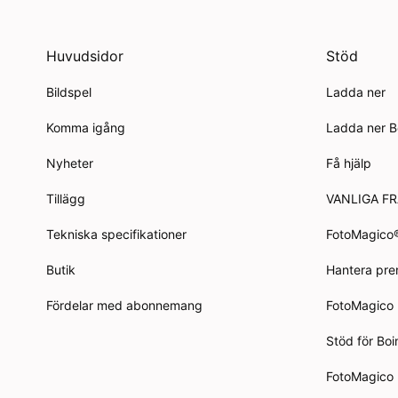
Huvudsidor
Stöd
Bildspel
Ladda ner
Komma igång
Ladda ner B
Nyheter
Få hjälp
Tillägg
VANLIGA F
Tekniska specifikationer
FotoMagico
Butik
Hantera pr
Fördelar med abonnemang
FotoMagico
Stöd för Bo
FotoMagico