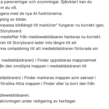
iska panoreringar och zoomningar. Självklart kan du
m du vill.
ungera med de nya AI-funktionerna.
gning av bilder.
Anpassa bildlängd till markörer" fungerar nu korrekt igen,
Storyboard.
mediefiler från mediewebbläsaren hanteras nu korrekt.
n till Storyboard leder inte längre till att
na omladdning till att mediebläddraren förlorade sin
 i mediebläddraren) i Finder uppdateras mappnamnet
från den omdöpta mappen i mediebläddraren till
iebläddraren) i Finder markeras mappen som saknad i
örsöka hitta mappen i Finder eller ta bort den från
ediewebbläsaren.
krivningen under redigering av textlager.