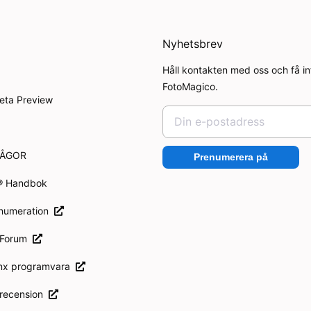
Nyhetsbrev
Håll kontakten med oss och få i
FotoMagico.
eta Preview
RÅGOR
Prenumerera på
® Handbok
enumeration
 Forum
inx programvara
 recension