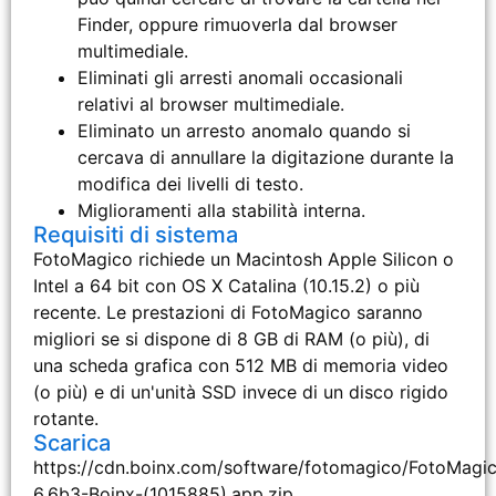
Finder, oppure rimuoverla dal browser
multimediale.
Eliminati gli arresti anomali occasionali
relativi al browser multimediale.
Eliminato un arresto anomalo quando si
cercava di annullare la digitazione durante la
modifica dei livelli di testo.
Miglioramenti alla stabilità interna.
Requisiti di sistema
FotoMagico richiede un Macintosh Apple Silicon o
Intel a 64 bit con OS X Catalina (10.15.2) o più
recente. Le prestazioni di FotoMagico saranno
migliori se si dispone di 8 GB di RAM (o più), di
una scheda grafica con 512 MB di memoria video
(o più) e di un'unità SSD invece di un disco rigido
rotante.
Scarica
https://cdn.boinx.com/software/fotomagico/FotoMagi
6.6b3-Boinx-(1015885).app.zip