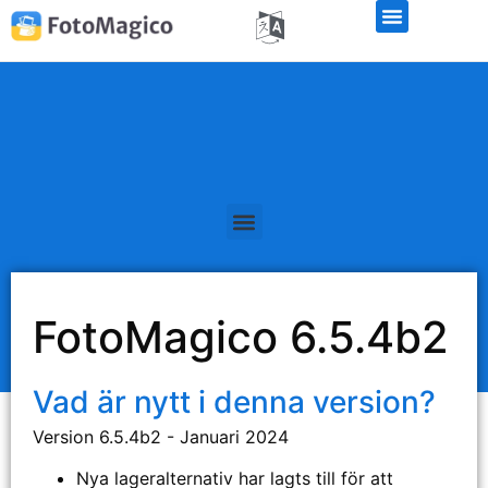
Officiella offentliggöranden
FotoMagico 6.5.4b2
Vad är nytt i denna version?
Version 6.5.4b2 - Januari 2024
Nya lageralternativ har lagts till för att