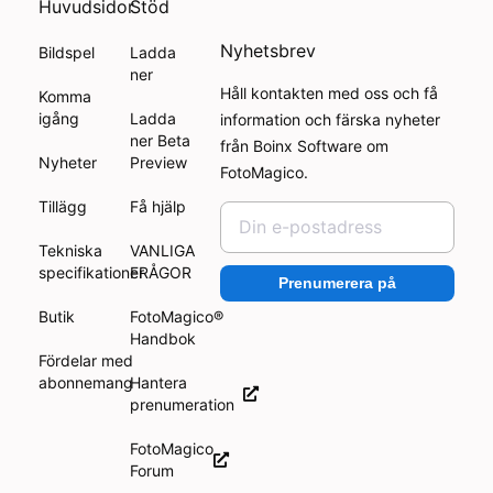
Huvudsidor
Stöd
Nyhetsbrev
Bildspel
Ladda
ner
Håll kontakten med oss och få
Komma
igång
Ladda
information och färska nyheter
ner Beta
från Boinx Software om
Nyheter
Preview
FotoMagico.
Tillägg
Få hjälp
Tekniska
VANLIGA
specifikationer
FRÅGOR
Prenumerera på
Butik
FotoMagico®
Handbok
Fördelar med
abonnemang
Hantera
prenumeration
FotoMagico
Forum