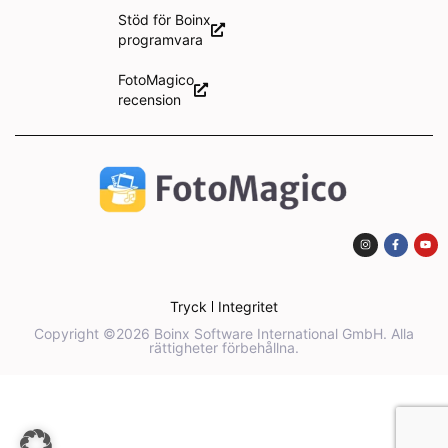
Stöd för Boinx
programvara
FotoMagico
recension
Tryck
Integritet
Copyright ©2026 Boinx Software International GmbH. Alla
rättigheter förbehållna.