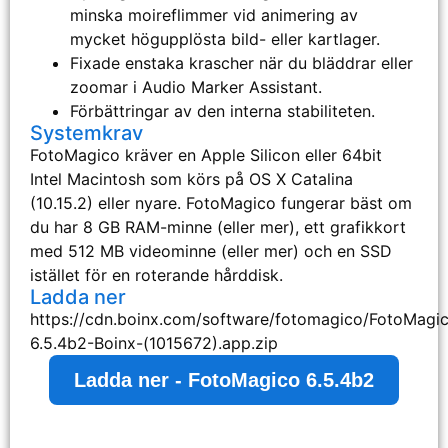
minska moireflimmer vid animering av
mycket högupplösta bild- eller kartlager.
Fixade enstaka krascher när du bläddrar eller
zoomar i Audio Marker Assistant.
Förbättringar av den interna stabiliteten.
Systemkrav
FotoMagico kräver en Apple Silicon eller 64bit
Intel Macintosh som körs på OS X Catalina
(10.15.2) eller nyare. FotoMagico fungerar bäst om
du har 8 GB RAM-minne (eller mer), ett grafikkort
med 512 MB videominne (eller mer) och en SSD
istället för en roterande hårddisk.
Ladda ner
https://cdn.boinx.com/software/fotomagico/FotoMagi
6.5.4b2-Boinx-(1015672).app.zip
Ladda ner - FotoMagico 6.5.4b2