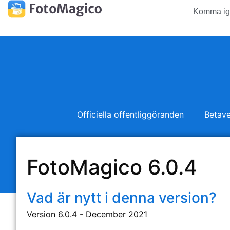
Komma ig
Officiella offentliggöranden
Betave
FotoMagico 6.0.4
Vad är nytt i denna version?
Version 6.0.4 - December 2021