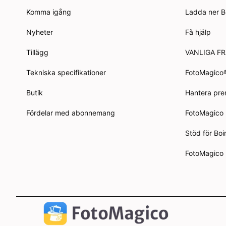
Komma igång
Ladda ner B
Nyheter
Få hjälp
Tillägg
VANLIGA F
Tekniska specifikationer
FotoMagico
Butik
Hantera pr
Fördelar med abonnemang
FotoMagico
Stöd för Bo
FotoMagico