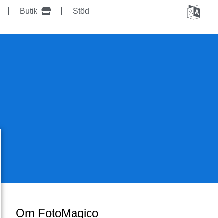
Butik
Stöd
Om FotoMagico