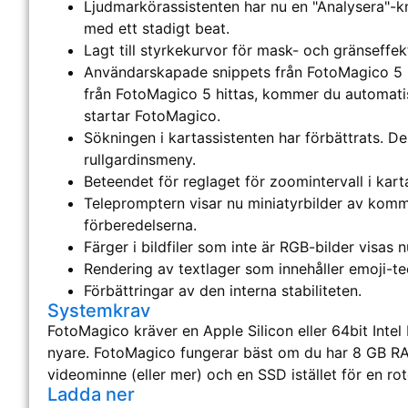
Ljudmarkörassistenten har nu en "Analysera"-k
med ett stadigt beat.
Lagt till styrkekurvor för mask- och gränseffek
Användarskapade snippets från FotoMagico 5 k
från FotoMagico 5 hittas, kommer du automatisk
startar FotoMagico.
Sökningen i kartassistenten har förbättrats. Den 
rullgardinsmeny.
Beteendet för reglaget för zoomintervall i kartas
Telepromptern visar nu miniatyrbilder av komm
förberedelserna.
Färger i bildfiler som inte är RGB-bilder visas n
Rendering av textlager som innehåller emoji-te
Förbättringar av den interna stabiliteten.
Systemkrav
FotoMagico kräver en Apple Silicon eller 64bit Intel
nyare. FotoMagico fungerar bäst om du har 8 GB RA
videominne (eller mer) och en SSD istället för en ro
Ladda ner