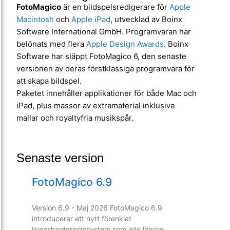
FotoMagico
är en bildspelsredigerare för
Apple
Macintosh
och
Apple iPad
, utvecklad av Boinx
Software International GmbH. Programvaran har
belönats med flera
Apple Design Awards
. Boinx
Software har släppt FotoMagico 6, den senaste
versionen av deras förstklassiga programvara för
att skapa bildspel.
Paketet innehåller applikationer för både Mac och
iPad, plus massor av extramaterial inklusive
mallar och royaltyfria musikspår.
Senaste version
FotoMagico 6.9
Version 6.9 - Maj 2026 FotoMagico 6.9
introducerar ett nytt förenklat
licenshanteringssystem som inte längre