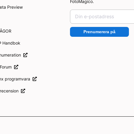
FotoMagico.
eta Preview
RÅGOR
Prenumerera på
® Handbok
enumeration
 Forum
inx programvara
 recension