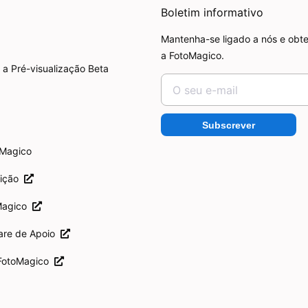
Boletim informativo
Mantenha-se ligado a nós e obte
a FotoMagico.
 a Pré-visualização Beta
Subscrever
oMagico
rição
Magico
are de Apoio
 FotoMagico