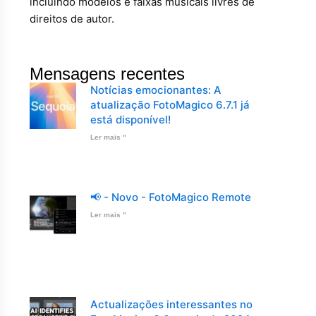
incluindo modelos e faixas musicais livres de
direitos de autor.
Mensagens recentes
Notícias emocionantes: A
atualização FotoMagico 6.7.1 já
está disponível!
Ler mais "
📢 - Novo - FotoMagico Remote
Ler mais "
Actualizações interessantes no