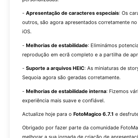
-
Apresentação de caracteres especiais
: Os car
outros, são agora apresentados corretamente n
iOS.
-
Melhorias de estabilidade
: Eliminámos potenci
reprodução em ecrã completo e a partilha de apr
-
Suporte a arquivos HEIC
: As miniaturas de st
Sequoia agora são geradas corretamente.
-
Melhorias de estabilidade interna
: Fizemos vár
experiência mais suave e confiável.
Actualize hoje para o
FotoMagico 6.7.1
e desfrute
Obrigado por fazer parte da comunidade FotoMa
melhorar a sua jornada de criação de apresentaç