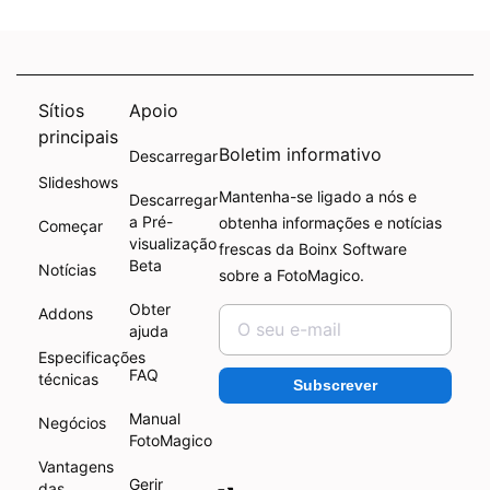
Sítios
Apoio
principais
Boletim informativo
Descarregar
Slideshows
Mantenha-se ligado a nós e
Descarregar
a Pré-
obtenha informações e notícias
Começar
visualização
frescas da Boinx Software
Beta
Notícias
sobre a FotoMagico.
Obter
Addons
ajuda
Especificações
FAQ
técnicas
Subscrever
Manual
Negócios
FotoMagico
Vantagens
Gerir
das