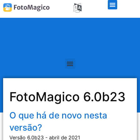
Teste de demonstração gratuito
FotoMagico 6.0b23
O que há de novo nesta
versão?
Versão 6.0b23 - abril de 2021