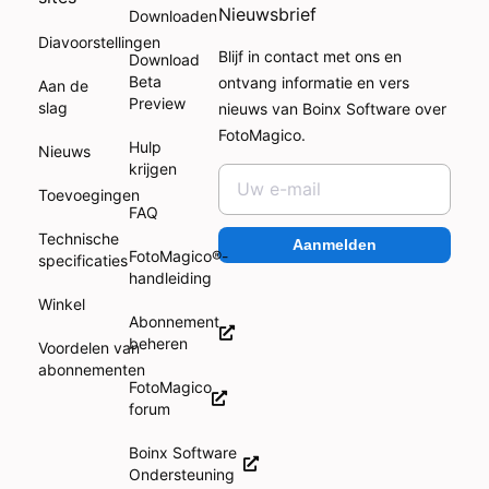
Nieuwsbrief
Downloaden
Diavoorstellingen
Blijf in contact met ons en
Download
Beta
ontvang informatie en vers
Aan de
Preview
slag
nieuws van Boinx Software over
FotoMagico.
Hulp
Nieuws
krijgen
Toevoegingen
FAQ
Technische
Aanmelden
FotoMagico®-
specificaties
handleiding
Winkel
Abonnement
beheren
Voordelen van
abonnementen
FotoMagico
forum
Boinx Software
Ondersteuning