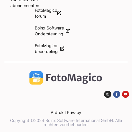
abonnementen
FotoMagico
forum
Boinx Software
Ondersteuning
FotoMagico
beoordeling
Afdruk
Privacy
Copyright ©2024 Boinx Software International GmbH. Alle
rechten voorbehouden.