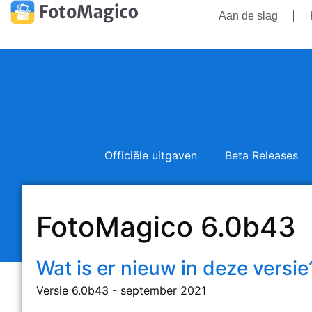
Aan de slag
Officiële uitgaven
Beta Releases
FotoMagico 6.0b43
Wat is er nieuw in deze versie
Versie 6.0b43 - september 2021