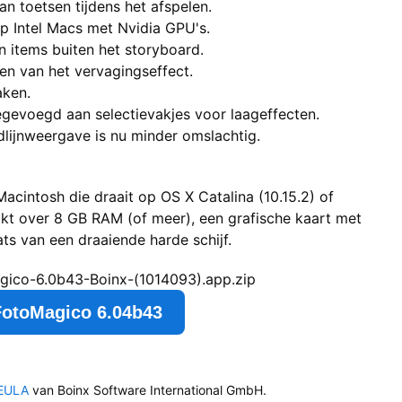
n toetsen tijdens het afspelen.
p Intel Macs met Nvidia GPU's.
n items buiten het storyboard.
en van het vervagingseffect.
aken.
voegd aan selectievakjes voor laageffecten.
dlijnweergave is nu minder omslachtig.
Macintosh die draait op OS X Catalina (10.15.2) of
ikt over 8 GB RAM (of meer), een grafische kaart met
s van een draaiende harde schijf.
gico-6.0b43-Boinx-(1014093).app.zip
FotoMagico 6.04b43
EULA
van Boinx Software International GmbH.