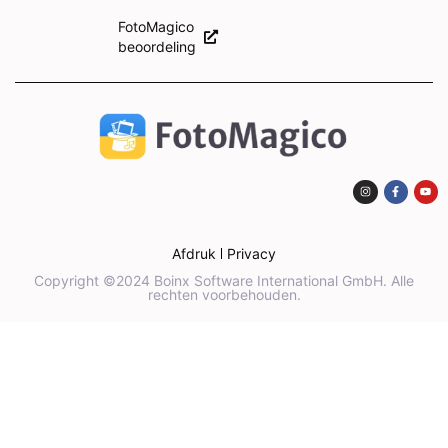
FotoMagico
beoordeling
Afdruk
Privacy
Copyright ©2024 Boinx Software International GmbH. Alle
rechten voorbehouden.