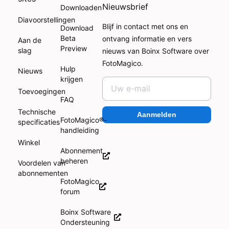
Nieuwsbrief
Downloaden
Diavoorstellingen
Blijf in contact met ons en
Download
Beta
ontvang informatie en vers
Aan de
Preview
slag
nieuws van Boinx Software over
FotoMagico.
Hulp
Nieuws
krijgen
Toevoegingen
FAQ
Technische
Aanmelden
FotoMagico®-
specificaties
handleiding
Winkel
Abonnement
beheren
Voordelen van
abonnementen
FotoMagico
forum
Boinx Software
Ondersteuning