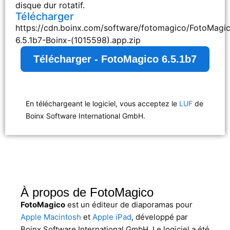
disque dur rotatif.
Télécharger
https://cdn.boinx.com/software/fotomagico/FotoMagi
6.5.1b7-Boinx-(1015598).app.zip
Télécharger - FotoMagico 6.5.1b7
En téléchargeant le logiciel, vous acceptez le
LUF
de
Boinx Software International GmbH.
À propos de FotoMagico
FotoMagico
est un éditeur de diaporamas pour
Apple Macintosh
et
Apple iPad
, développé par
Boinx Software International GmbH. Le logiciel a été