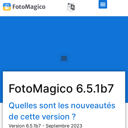
Libérations de la version bêta
FotoMagico 6.5.1b7
Quelles sont les nouveautés
de cette version ?
Version 6.5.1b7 - Septembre 2023