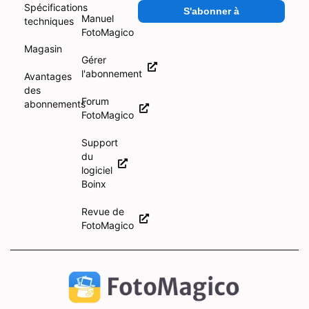
Spécifications
S'abonner à
Manuel
techniques
FotoMagico
Magasin
Gérer
l'abonnement
Avantages
des
Forum
abonnements
FotoMagico
Support
du
logiciel
Boinx
Revue de
FotoMagico