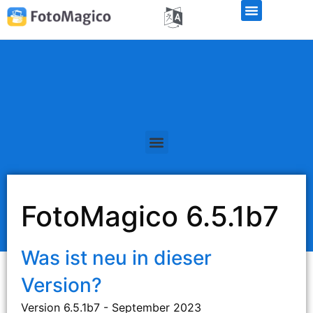
Kostenlose Demo-Version
FotoMagico 6.5.1b7
Was ist neu in dieser
Version?
Version 6.5.1b7 - September 2023