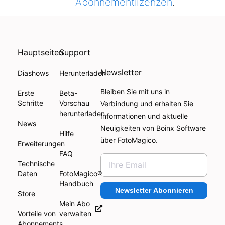
Abonnementlizenzen
.
Hauptseiten
Support
Newsletter
Diashows
Herunterladen
Bleiben Sie mit uns in
Erste
Beta-
Schritte
Vorschau
Verbindung und erhalten Sie
herunterladen
Informationen und aktuelle
News
Neuigkeiten von Boinx Software
Hilfe
über FotoMagico.
Erweiterungen
FAQ
Technische
Daten
FotoMagico®
Handbuch
Newsletter Abonnieren
Store
Mein Abo
Vorteile von
verwalten
Abonnements