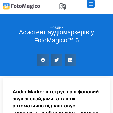
Новини
Асистент аудіомаркерів у
FotoMagico™ 6
Audio Marker інтегрує ваш фоновий
звук зі слайдами, а також
автоматично підлаштовує
тривалість, щоб швидкість анімації