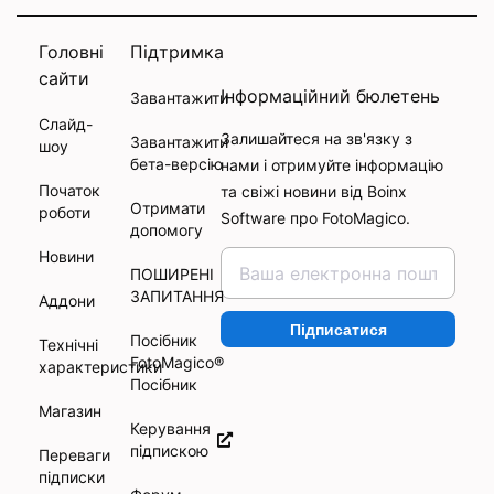
Головні
Підтримка
сайти
Інформаційний бюлетень
Завантажити
Слайд-
Залишайтеся на зв'язку з
Завантажити
шоу
бета-версію
нами і отримуйте інформацію
Початок
та свіжі новини від Boinx
Отримати
роботи
Software про FotoMagico.
допомогу
Новини
ПОШИРЕНІ
ЗАПИТАННЯ
Аддони
Підписатися
Посібник
Технічні
FotoMagico®
характеристики
Посібник
Магазин
Керування
підпискою
Переваги
підписки