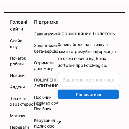
Головні
Підтримка
сайти
Інформаційний бюлетень
Завантажити
Слайд-
Залишайтеся на зв'язку з
Завантажити
шоу
бета-версію
нами і отримуйте інформацію
Початок
та свіжі новини від Boinx
Отримати
роботи
Software про FotoMagico.
допомогу
Новини
ПОШИРЕНІ
ЗАПИТАННЯ
Аддони
Підписатися
Посібник
Технічні
FotoMagico®
характеристики
Посібник
Магазин
Керування
підпискою
Переваги