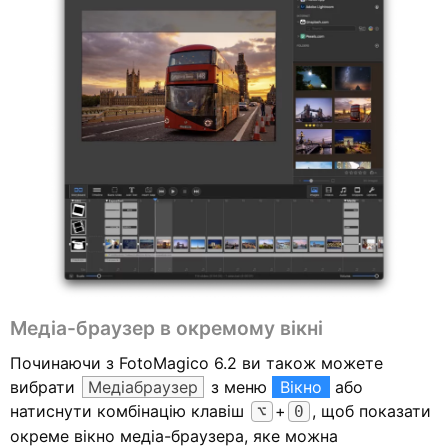
Медіа-браузер в окремому вікні
Починаючи з FotoMagico 6.2 ви також можете
вибрати
Медіабраузер
з меню
Вікно
або
натиснути комбінацію клавіш
+
, щоб показати
⌥
0
окреме вікно медіа-браузера, яке можна