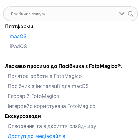
Платформи
macOS
iPadOS
Ласкаво просимо до Посібника з FotoMagico®.
Початок роботи з FotoMagico
Посібник з інсталяції для macOS
Глосарій FotoMagico
Інтерфейс користувача FotoMagico
Екскурсоводи
Створення та відкриття слайд-шоу
Доступ до медіафайлів