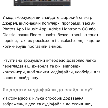
У медіа-браузері ви знайдете широкий спектр
джерел, включаючи популярні програми, такі як
Photos App і Music App, Adobe Lightroom CC або
Classic, папки Finder і навіть безкоштовні інтернет-
сервіси, такі як pexels.com і unsplash.com, якщо ви
коли-небудь проґавили знімок.
Інтуїтивно зрозумілий інтерфейс дозволяє легко
переглядати ці джерела та їхні відповідні
контейнери, щоб знайти медіафайли, необхідні для
вашого слайд-шоу.
Як додати медіафайли до слайд-шоу?
У FotoMagico є кілька способів додавання
зображень, відео та аудіофайлів до слайд-шоу: