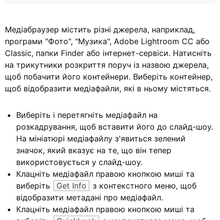
Медіабраузер містить різні джерела, наприклад,
програми "Фото", "Музика", Adobe Lightroom CC або
Classic, папки Finder або інтернет-сервіси. Натисніть
на трикутники розкриття поруч із назвою джерела,
щоб побачити його контейнери. Виберіть контейнер,
щоб відобразити медіафайли, які в ньому містяться.
Виберіть і перетягніть медіафайл на
розкадрування, щоб вставити його до слайд-шоу.
На мініатюрі медіафайлу з'явиться зелений
значок, який вказує на те, що він тепер
використовується у слайд-шоу.
Клацніть медіафайл правою кнопкою миші та
виберіть
Get Info
з контекстного меню, щоб
відобразити метадані про медіафайл.
Клацніть медіафайл правою кнопкою миші та