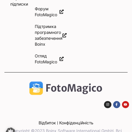
підписки
Форум
FotoMagico
Підтримка
програмного
забезпечення
Boinx
Огляд
FotoMagico
Відбиток
Конфіденційність
Copyright ©2023 Boinx Software International GmbH. Всі