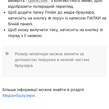
виберіть
QuickLook
з контекстного меню, щоб
відобразити попередній перегляд.
Щоб додати папку Finder до медіа-браузера,
натисніть на кнопку ⊕ поруч із написом
ПАПКИ
на
бічній панелі.
Щоб знову вилучити теку, натисніть на кнопку ⊖
поряд з її назвою.
💬
Розмір мініатюри можна змінити за
допомогою повзунка в нижній частині
браузера.
Більше інформації можна знайти в розділі
Медіа
>
Браузери
.