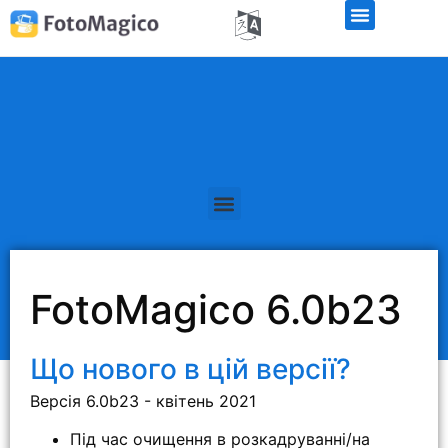
Безкоштовна демо-версія
FotoMagico 6.0b23
Що нового в цій версії?
Версія 6.0b23 - квітень 2021
Під час очищення в розкадруванні/на