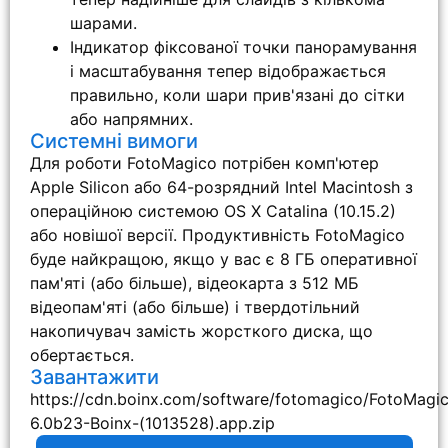
шарами.
Індикатор фіксованої точки панорамування
і масштабування тепер відображається
правильно, коли шари прив'язані до сітки
або напрямних.
Системні вимоги
Для роботи FotoMagico потрібен комп'ютер
Apple Silicon або 64-розрядний Intel Macintosh з
операційною системою OS X Catalina (10.15.2)
або новішої версії. Продуктивність FotoMagico
буде найкращою, якщо у вас є 8 ГБ оперативної
пам'яті (або більше), відеокарта з 512 МБ
відеопам'яті (або більше) і твердотільний
накопичувач замість жорсткого диска, що
обертається.
Завантажити
https://cdn.boinx.com/software/fotomagico/FotoMagi
6.0b23-Boinx-(1013528).app.zip