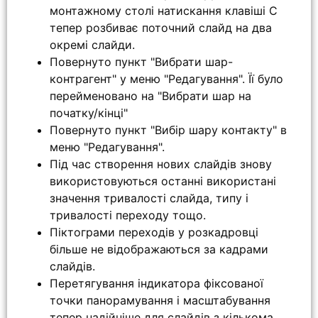
монтажному столі натискання клавіші C
тепер розбиває поточний слайд на два
окремі слайди.
Повернуто пункт "Вибрати шар-
контрагент" у меню "Редагування". Її було
перейменовано на "Вибрати шар на
початку/кінці"
Повернуто пункт "Вибір шару контакту" в
меню "Редагування".
Під час створення нових слайдів знову
використовуються останні використані
значення тривалості слайда, типу і
тривалості переходу тощо.
Піктограми переходів у розкадровці
більше не відображаються за кадрами
слайдів.
Перетягування індикатора фіксованої
точки панорамування і масштабування
тепер надійніше для слайдів з кількома