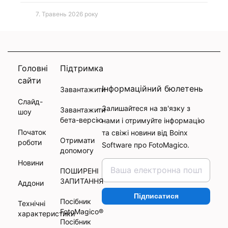
7. Травень 2026 року
Головні
Підтримка
сайти
Інформаційний бюлетень
Завантажити
Слайд-
Залишайтеся на зв'язку з
Завантажити
шоу
бета-версію
нами і отримуйте інформацію
Початок
та свіжі новини від Boinx
Отримати
роботи
Software про FotoMagico.
допомогу
Новини
ПОШИРЕНІ
ЗАПИТАННЯ
Аддони
Підписатися
Посібник
Технічні
FotoMagico®
характеристики
Посібник