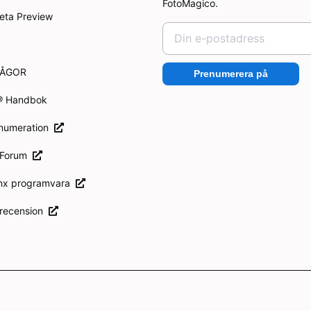
FotoMagico.
eta Preview
RÅGOR
Prenumerera på
® Handbok
enumeration
 Forum
inx programvara
 recension