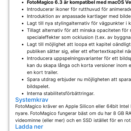
FotoMagico 6.3 är kompatibel med macOS Ve
Introducerar ikoner för rutthuvud för animerade
Introduktion av anpassade kartlager med bild
Lagt till nya stylingalternativ för vägpunkter i k
Tillagt alternativ för att minska opaciteten för
specialeffekter som ocklusion (t.ex. av byggna
Lagt till möjlighet att loopa ett kapitel oändli
publiken sätter sig, eller ett eftertextkapitel nä
Introducera uppspelningsvarianter för ett bilds
kan du skapa långa och korta versioner inom e
en kort trailer.
Spara utdrag erbjuder nu möjligheten att spara 
bildspelet.
Interna stabilitetsförbättringar.
Systemkrav
FotoMagico kräver en Apple Silicon eller 64bit Intel
nyare. FotoMagico fungerar bäst om du har 8 GB RA
videominne (eller mer) och en SSD istället för en ro
Ladda ner