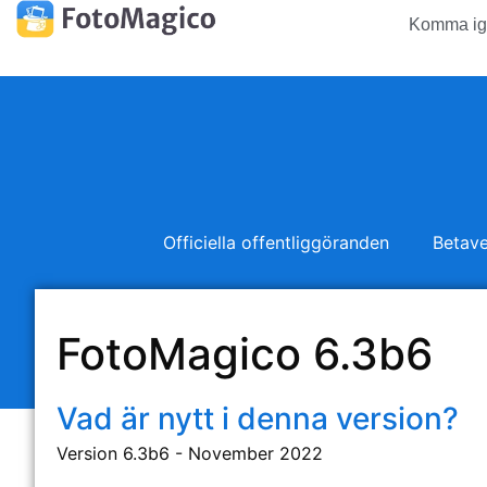
Komma ig
Officiella offentliggöranden
Betave
FotoMagico 6.3b6
Vad är nytt i denna version?
Version 6.3b6 - November 2022