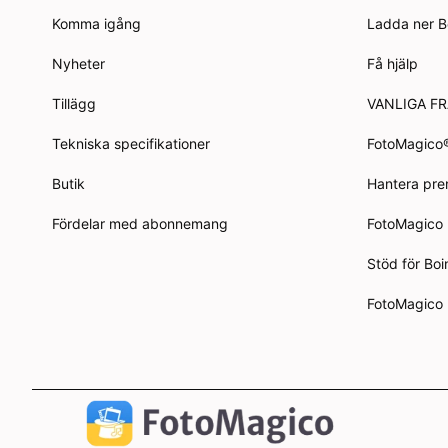
Komma igång
Ladda ner B
Nyheter
Få hjälp
Tillägg
VANLIGA F
Tekniska specifikationer
FotoMagico
Butik
Hantera pr
Fördelar med abonnemang
FotoMagico
Stöd för Bo
FotoMagico