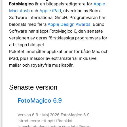
FotoMagico
är en bildspelsredigerare för
Apple
Macintosh
och
Apple iPad
, utvecklad av Boinx
Software International GmbH. Programvaran har
belönats med flera
Apple Design Awards
. Boinx
Software har släppt FotoMagico 6, den senaste
versionen av deras förstklassiga programvara för
att skapa bildspel.
Paketet innehåller applikationer för både Mac och
iPad, plus massor av extramaterial inklusive
mallar och royaltyfria musikspår.
Senaste version
FotoMagico 6.9
Version 6.9 - Maj 2026 FotoMagico 6.9
introducerar ett nytt förenklat
licenshanteringssystem som inte längre