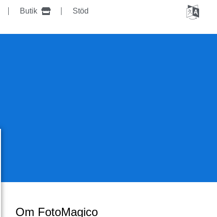
Butik
Stöd
Om FotoMagico