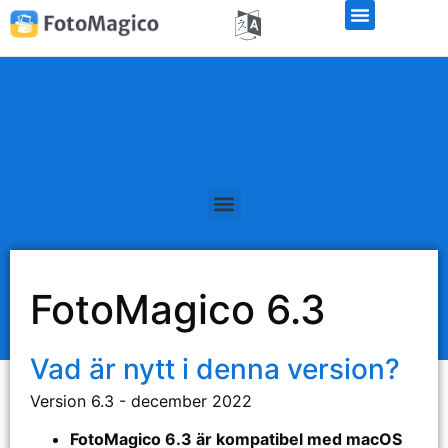
Officiella offentliggöranden
FotoMagico 6.3
Vad är nytt i denna version?
Version 6.3 - december 2022
FotoMagico 6.3 är kompatibel med macOS