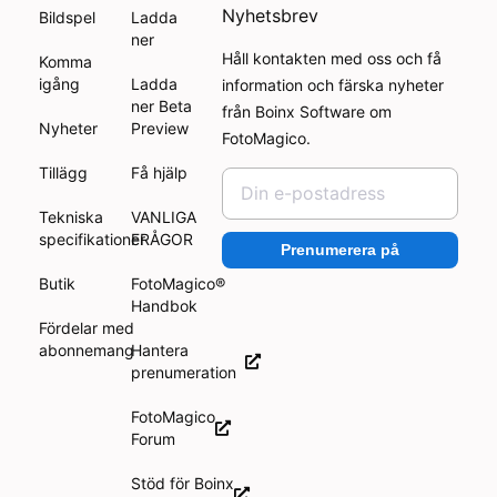
Nyhetsbrev
Bildspel
Ladda
ner
Håll kontakten med oss och få
Komma
igång
Ladda
information och färska nyheter
ner Beta
från Boinx Software om
Nyheter
Preview
FotoMagico.
Tillägg
Få hjälp
Tekniska
VANLIGA
specifikationer
FRÅGOR
Prenumerera på
Butik
FotoMagico®
Handbok
Fördelar med
abonnemang
Hantera
prenumeration
FotoMagico
Forum
Stöd för Boinx