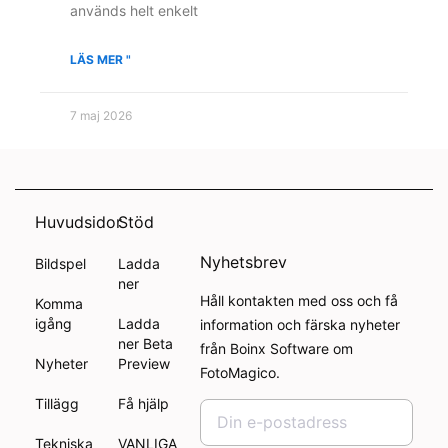
används helt enkelt
LÄS MER "
7 maj 2026
Huvudsidor
Stöd
Nyhetsbrev
Bildspel
Ladda
ner
Håll kontakten med oss och få
Komma
igång
Ladda
information och färska nyheter
ner Beta
från Boinx Software om
Nyheter
Preview
FotoMagico.
Tillägg
Få hjälp
Tekniska
VANLIGA