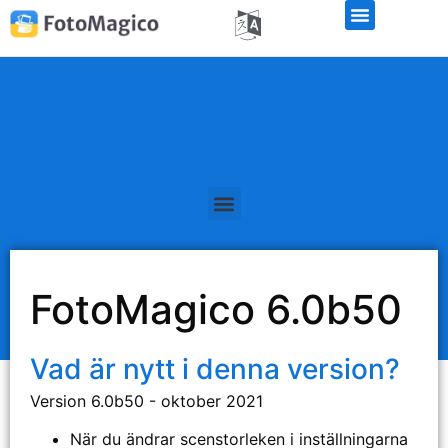
Officiella offentliggöranden
FotoMagico 6.0b50
Vad är nytt i denna version?
Version 6.0b50 - oktober 2021
När du ändrar scenstorleken i inställningarna