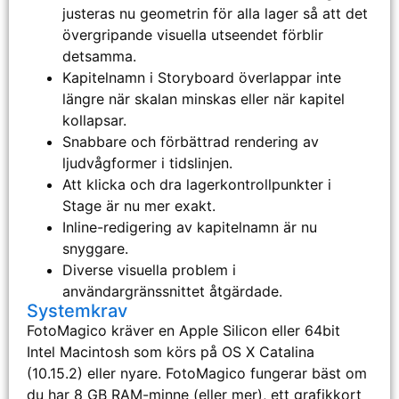
justeras nu geometrin för alla lager så att det
övergripande visuella utseendet förblir
detsamma.
Kapitelnamn i Storyboard överlappar inte
längre när skalan minskas eller när kapitel
kollapsar.
Snabbare och förbättrad rendering av
ljudvågformer i tidslinjen.
Att klicka och dra lagerkontrollpunkter i
Stage är nu mer exakt.
Inline-redigering av kapitelnamn är nu
snyggare.
Diverse visuella problem i
användargränssnittet åtgärdade.
Systemkrav
FotoMagico kräver en Apple Silicon eller 64bit
Intel Macintosh som körs på OS X Catalina
(10.15.2) eller nyare. FotoMagico fungerar bäst om
du har 8 GB RAM-minne (eller mer), ett grafikkort