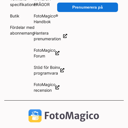
specifikationer
FRÅGOR
Prenumerera på
Butik
FotoMagico®
Handbok
Fördelar med
abonnemang
Hantera
prenumeration
FotoMagico
Forum
Stöd för Boinx
programvara
FotoMagico
recension