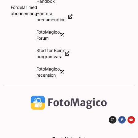
Handbok
Fördelar med
abonnemang
Hantera
prenumeration
FotoMagico
Forum
Stöd för Boinx
programvara
FotoMagico
recension