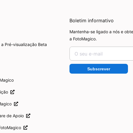
Boletim informativo
Mantenha-se ligado a nós e obte
a FotoMagico.
 a Pré-visualização Beta
Subscrever
oMagico
rição
Magico
are de Apoio
 FotoMagico