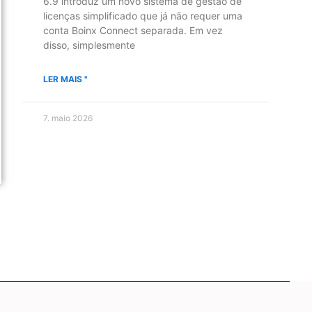
6.9 introduz um novo sistema de gestão de
licenças simplificado que já não requer uma
conta Boinx Connect separada. Em vez
disso, simplesmente
LER MAIS "
7. maio 2026