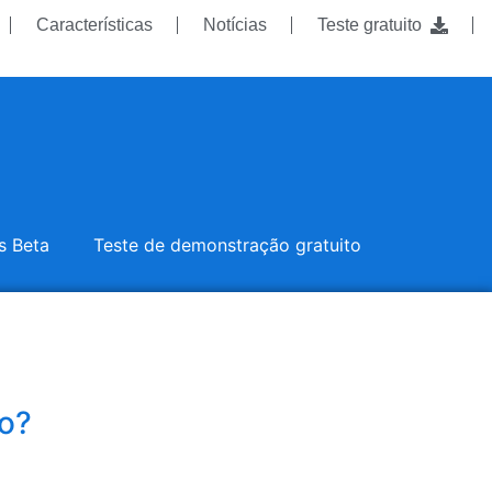
Características
Notícias
Teste gratuito
s Beta
Teste de demonstração gratuito
ão?