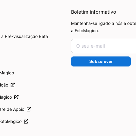
Boletim informativo
Mantenha-se ligado a nós e obte
a FotoMagico.
 a Pré-visualização Beta
Subscrever
oMagico
rição
Magico
are de Apoio
 FotoMagico