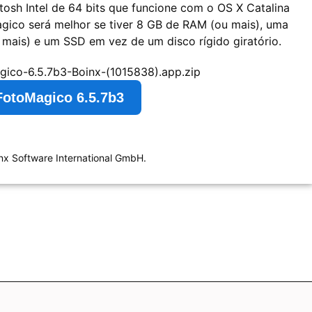
osh Intel de 64 bits que funcione com o OS X Catalina
gico será melhor se tiver 8 GB de RAM (ou mais), uma
mais) e um SSD em vez de um disco rígido giratório.
gico-6.5.7b3-Boinx-(1015838).app.zip
FotoMagico 6.5.7b3
nx Software International GmbH.