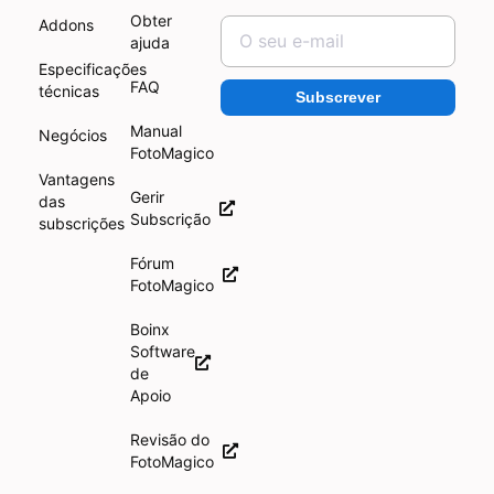
Obter
Addons
ajuda
Especificações
FAQ
técnicas
Subscrever
Manual
Negócios
FotoMagico
Vantagens
Gerir
das
Subscrição
subscrições
Fórum
FotoMagico
Boinx
Software
de
Apoio
Revisão do
FotoMagico