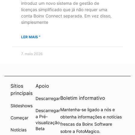
introduz um novo sistema de gestão de
licenças simplificado que já não requer uma
conta Boinx Connect separada. Em vez disso,
simplesmente
LER MAIS "
7. maio 2026
Sítios
Apoio
principais
Boletim informativo
Descarregar
Slideshows
Mantenha-se ligado a nós e
Descarregar
a Pré-
obtenha informações e notícias
Começar
visualização
frescas da Boinx Software
Beta
Notícias
sobre a FotoMagico.