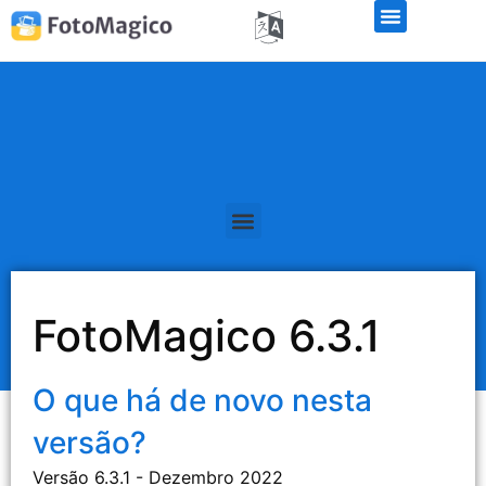
Teste de demonstração gratuito
FotoMagico 6.3.1
O que há de novo nesta
versão?
Versão 6.3.1 - Dezembro 2022