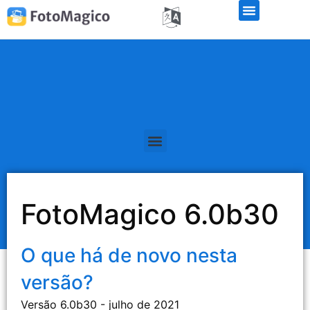
Teste de demonstração gratuito
FotoMagico 6.0b30
O que há de novo nesta
versão?
Versão 6.0b30 - julho de 2021