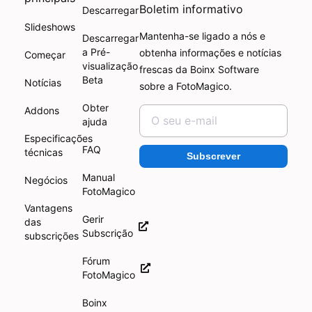
Boletim informativo
Descarregar
Slideshows
Mantenha-se ligado a nós e
Descarregar
a Pré-
obtenha informações e notícias
Começar
visualização
frescas da Boinx Software
Beta
Notícias
sobre a FotoMagico.
Obter
Addons
ajuda
Especificações
FAQ
técnicas
Subscrever
Manual
Negócios
FotoMagico
Vantagens
Gerir
das
Subscrição
subscrições
Fórum
FotoMagico
Boinx