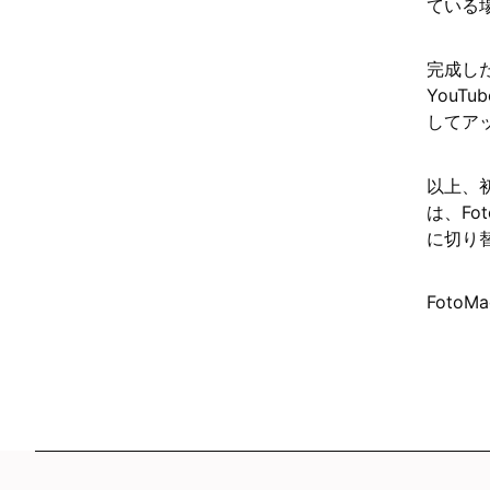
ている
完成し
You
してア
以上、
は、F
に切り
Foto