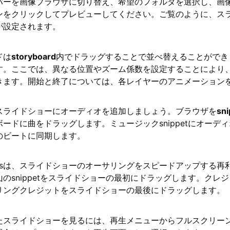
バーを画像ブラウザに切り替え、希望のフォルダを選択し、画
ンをクリックしてプレビューしてください。ご覧のように、ス
が設定されます。
ドは
storyboard
内でドラッグすることで並べ替えることができ
す。ここでは、異なる位置やズーム係数を設定することにより
きます。開始と終了については、各レイヤーのアニメーション
スライドショーにオーディオを追加しましょう。ブラウザを
sni
ボードに曲をドラッグします。ミュージックsnippetにオー
のビートに同期します。
ppetsは、スライドショーのオーサリングをスピードアップす
のsnippetをスライドショーの最初にドラッグします。クレジットセ
リングクレジットをスライドショーの最後にドラッグします。
たスライドショーを見るには、再生メニューからフルスクリーン