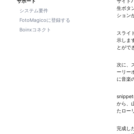
サポート
サイド
生ボタ
システム要件
ション
FotoMagicoに登録する
Boinxコネクト
スライ
示しま
とがで
次に、
ーリー
に音楽
sni
から、山
たロー
完成し